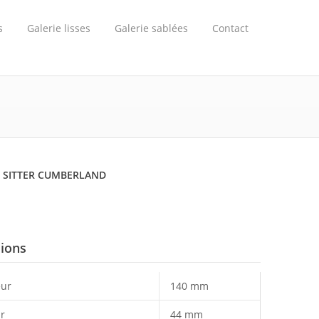
s
Galerie lisses
Galerie sablées
Contact
P SITTER CUMBERLAND
ions
ur
140 mm
r
44 mm